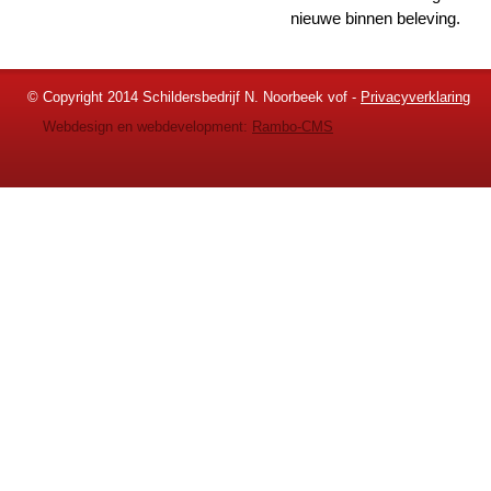
nieuwe binnen beleving.
© Copyright 2014 Schildersbedrijf N. Noorbeek vof -
Privacyverklaring
Webdesign en webdevelopment:
Rambo-CMS